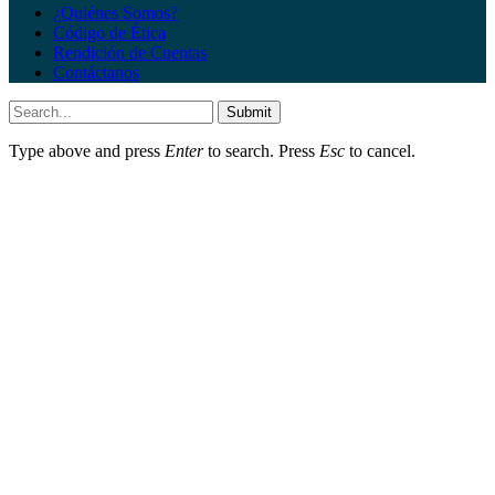
¿Quiénes Somos?
Código de Ética
Rendición de Cuentas
Contáctanos
Submit
Type above and press
Enter
to search. Press
Esc
to cancel.