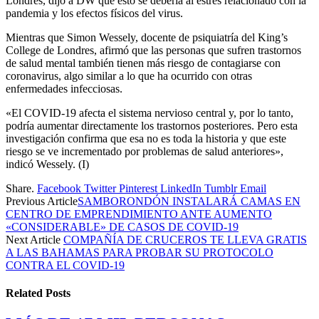
Londres, dijo a DW que esto se debería al estrés relacionado con la
pandemia y los efectos físicos del virus.
Mientras que Simon Wessely, docente de psiquiatría del King’s
College de Londres, afirmó que las personas que sufren trastornos
de salud mental también tienen más riesgo de contagiarse con
coronavirus, algo similar a lo que ha ocurrido con otras
enfermedades infecciosas.
«El COVID-19 afecta el sistema nervioso central y, por lo tanto,
podría aumentar directamente los trastornos posteriores. Pero esta
investigación confirma que esa no es toda la historia y que este
riesgo se ve incrementado por problemas de salud anteriores»,
indicó Wessely. (I)
Share.
Facebook
Twitter
Pinterest
LinkedIn
Tumblr
Email
Previous Article
SAMBORONDÓN INSTALARÁ CAMAS EN
CENTRO DE EMPRENDIMIENTO ANTE AUMENTO
«CONSIDERABLE» DE CASOS DE COVID-19
Next Article
COMPAÑÍA DE CRUCEROS TE LLEVA GRATIS
A LAS BAHAMAS PARA PROBAR SU PROTOCOLO
CONTRA EL COVID-19
Related
Posts