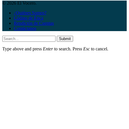
© 2026 El Vocero.
¿Quiénes Somos?
Código de Ética
Rendición de Cuentas
Contáctanos
Submit
Type above and press
Enter
to search. Press
Esc
to cancel.