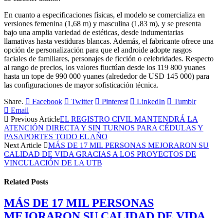
En cuanto a especificaciones físicas, el modelo se comercializa en
versiones femenina (1,68 m) y masculina (1,83 m), y se presenta
bajo una amplia variedad de estéticas, desde indumentarias
llamativas hasta vestiduras blancas. Además, el fabricante ofrece una
opción de personalización para que el androide adopte rasgos
faciales de familiares, personajes de ficción o celebridades. Respecto
al rango de precios, los valores fluctúan desde los 119 800 yuanes
hasta un tope de 990 000 yuanes (alrededor de USD 145 000) para
las configuraciones de mayor sofisticación técnica.
Share.
Facebook
Twitter
Pinterest
LinkedIn
Tumblr
Email
Previous Article
EL REGISTRO CIVIL MANTENDRÁ LA
ATENCIÓN DIRECTA Y SIN TURNOS PARA CÉDULAS Y
PASAPORTES TODO EL AÑO
Next Article
MÁS DE 17 MIL PERSONAS MEJORARON SU
CALIDAD DE VIDA GRACIAS A LOS PROYECTOS DE
VINCULACIÓN DE LA UTB
Related
Posts
MÁS DE 17 MIL PERSONAS
MEJORARON SU CALIDAD DE VIDA