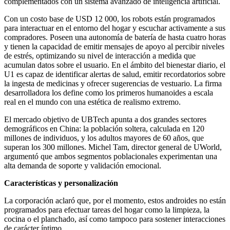
complementados con un sistema avanzado de inteligencia artificial.
Con un costo base de USD 12 000, los robots están programados
para interactuar en el entorno del hogar y escuchar activamente a sus
compradores. Poseen una autonomía de batería de hasta cuatro horas
y tienen la capacidad de emitir mensajes de apoyo al percibir niveles
de estrés, optimizando su nivel de interacción a medida que
acumulan datos sobre el usuario. En el ámbito del bienestar diario, el
U1 es capaz de identificar alertas de salud, emitir recordatorios sobre
la ingesta de medicinas y ofrecer sugerencias de vestuario. La firma
desarrolladora los define como los primeros humanoides a escala
real en el mundo con una estética de realismo extremo.
El mercado objetivo de UBTech apunta a dos grandes sectores
demográficos en China: la población soltera, calculada en 120
millones de individuos, y los adultos mayores de 60 años, que
superan los 300 millones. Michel Tam, director general de UWorld,
argumentó que ambos segmentos poblacionales experimentan una
alta demanda de soporte y validación emocional.
Características y personalización
La corporación aclaró que, por el momento, estos androides no están
programados para efectuar tareas del hogar como la limpieza, la
cocina o el planchado, así como tampoco para sostener interacciones
de carácter íntimo.