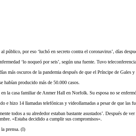
r al público, por eso ‘luchó en secreto contra el coronavirus’, días desp
fermedad ‘lo noqueó por seis’, según una fuente. Tuvo teleconferencias
s días más oscuros de la pandemia después de que el Príncipe de Gales y
se habían producido más de 50.000 casos.
en la casa familiar de Anmer Hall en Norfolk. Su esposa no se enfermó n
ndo e hizo 14 llamadas telefónicas y videollamadas a pesar de que las f
ente todos a su alrededor estaban bastante asustados’. Después de ver 
tumbre. «Estaba decidido a cumplir sus compromisos».
la prensa. (I)