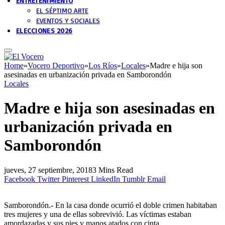
ENTRETENIMIENTO
EL SÉPTIMO ARTE
EVENTOS Y SOCIALES
ELECCIONES 2026
Home
»
Vocero Deportivo
»
Los Ríos
»
Locales
»
Madre e hija son
asesinadas en urbanización privada en Samborondón
Locales
Madre e hija son asesinadas en
urbanización privada en
Samborondón
jueves, 27 septiembre, 2018
3 Mins Read
Facebook
Twitter
Pinterest
LinkedIn
Tumblr
Email
Samborondón.- En la casa donde ocurrió el doble crimen habitaban
tres mujeres y una de ellas sobrevivió. Las víctimas estaban
amordazadas y sus pies y manos atados con cinta.