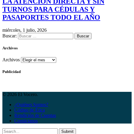
LA ATENCIÓN DIRECTA Y SIN
TURNOS PARA CÉDULAS Y
PASAPORTES TODO EL AÑO
miércoles, 1 julio, 2026
Buscar:
Archivos
Archivos
Publicidad
© 2026 El Vocero.
¿Quiénes Somos?
Código de Ética
Rendición de Cuentas
Contáctanos
Submit