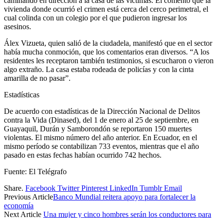
caminando en dirección a la casa de las víctimas. Él comentó que la
vivienda donde ocurrió el crimen está cerca del cerco perimetral, el
cual colinda con un colegio por el que pudieron ingresar los
asesinos.
Álex Vizueta, quien salió de la ciudadela, manifestó que en el sector
había mucha conmoción, que los comentarios eran diversos. “A los
residentes les receptaron también testimonios, si escucharon o vieron
algo extraño. La casa estaba rodeada de policías y con la cinta
amarilla de no pasar”.
Estadísticas
De acuerdo con estadísticas de la Dirección Nacional de Delitos
contra la Vida (Dinased), del 1 de enero al 25 de septiembre, en
Guayaquil, Durán y Samborondón se reportaron 150 muertes
violentas. El mismo número del año anterior. En Ecuador, en el
mismo período se contabilizan 733 eventos, mientras que el año
pasado en estas fechas habían ocurrido 742 hechos.
Fuente: El Telégrafo
Share.
Facebook
Twitter
Pinterest
LinkedIn
Tumblr
Email
Previous Article
Banco Mundial reitera apoyo para fortalecer la
economía
Next Article
Una mujer y cinco hombres serán los conductores para