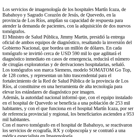
Los servicios de imagenología de los hospitales Martín Icaza, de
Babahoyo y Sagrado Corazón de Jesús, de Quevedo, en la
provincia de Los Ríos, amplían su capacidad de respuesta para
atender la demanda de pacientes, con la adquisición de dos nuevos
tomógrafos.
El Ministro de Salud Pública, Jimmy Martin, presidió la entrega
oficial de ambos equipos de diagnóstico, resaltando la inversión del
Gobierno Nacional, que bordea un millón de dólares. En cada
tomógrafo se invirtió cerca de USD 590 mil lo que agilitará el
diagnóstico inmediato en casos de emergencia, reducirá el número
de cirugías exploratorias y de derivaciones hospitalarias, señaló.
Los tomógrafos son marca Siemens, modelo SOMATOM Go Top,
de 128 cortes, y representan un hito trascendental para el
fortalecimiento de la Red de Salud Pública de la provincia de Los
Ríos, al constituirse en una herramienta de alta tecnología para
elevar los estándares de diagnóstico por imagen.
Además, la autoridad nacional informó que, con el equipo instalado
en el hospital de Quevedo se beneficia a una población de 253 mil
habitantes, y con el que funciona en el hospital Martín Icaza, por ser
de referencia provincial y regional, los beneficiarios ascienden a 953
mil habitantes.
Con el nuevo tomógrafo en el hospital de Babahoyo, se reactivaron
los servicios de ecografía, RX y colposcopía y se contrató a una
médica especialista en Imagenología.