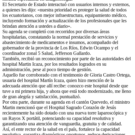
El Secretario de Estado interactuó con usuarios internos y externos,
a quienes les dijo: «nuestra prioridad es proteger la salud de todos
los ecuatorianos, con mejor infraestructura, equipamiento médico,
incluyendo formación y actualización de los profesionales que les
brindan atención a ustedes a diario».
Su agenda se completó con recorridos por diversas áreas
hospitalarias, constatando la normal prestación de servicios y
abastecimiento de medicamentos e insumos, acompañado del
gobernador de la provincia de Los Ríos, Edwin Ocampo y el
coordinador zonal 5 Salud, Jefferson Gallardo.
También, recibió un reconocimiento por parte de las autoridades del
hospital Martin Icaza, por los resultados logrados en su
administración, pese al poco tiempo de gestión.
Aquello fue corroborado con el testimonio de Gloria Castro Ortega,
usuaria del hospital Martín Icaza, quien hizo mención de la
adecuada atención que allí recibe: conozco este hospital desde que
tuve a mi primera hija, y ahora que está todo modernizado, me lleno
de gran alegría y satisfacción, puntualizó.
Por otra parte, durante su agenda en el cantón Quevedo, el ministro
Martin mencionó que el Hospital Sagrado Corazón de Jesús
recientemente ha sido dotado con una nueva torre laparoscópica y
un Rayos X portátil, potenciando su capacidad resolutiva y
garantizando una atención de vanguardia, gratuita y de calidad.
Así, el ente rector de la salud en el país, fortalece la capacidad
resolutiva, garantiza diagnósticos oportunos, reduce derivaciones