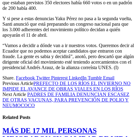
que estaban previstos 350 electores había 660 votos o en un padrón
de 200 había 400.
Y si pese a estas denuncias Yaku Pérez no pasa a la segunda vuelta,
Santi anunció que está preparando un congreso nacional para que
los 3.000 adherentes del movimiento político decidan a quién
apoyarán el 11 de abril.
“Vamos a decidir a dónde van a ir nuestros votos. Queremos decir al
Ecuador que no podemos aceptar candidatos que entraron con
fraude. La gente es sabia y decidirá”, anotó, pero descartó que algún
dirigente oficial del movimiento esté teniendo acercamientos con el
presidencial Andrés Arauz, de la alianza correísta UNES. (I)
Share.
Facebook
Twitter
Pinterest
LinkedIn
Tumblr
Email
Previous Article
PREFECTO DE LOS RÍOS EL INVIERNO NO
IMPIDE EL AVANCE DE OBRAS VIALES EN LOS RÍOS
Next Article
PADRES DE FAMILIA DENUNCIAN ESCASEZ
DE OTRAS VACUNAS, PARA PREVENCIÓN DE POLIO Y
NEUMOCOCO
Related
Posts
MÁS DE 17 MIL PERSONAS