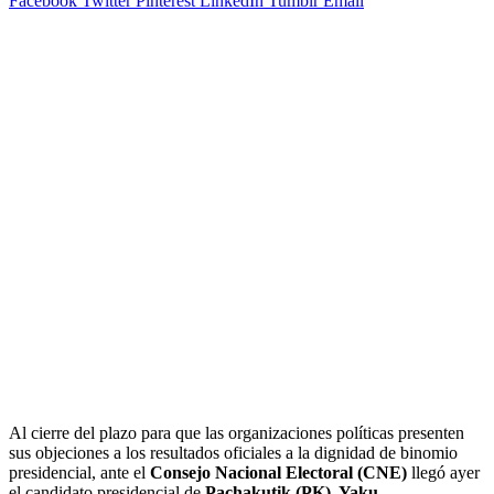
Facebook
Twitter
Pinterest
LinkedIn
Tumblr
Email
Al cierre del plazo para que las organizaciones políticas presenten
sus objeciones a los resultados oficiales a la dignidad de binomio
presidencial, ante el
Consejo Nacional Electoral (CNE)
llegó ayer
el candidato presidencial de
Pachakutik (PK), Yaku