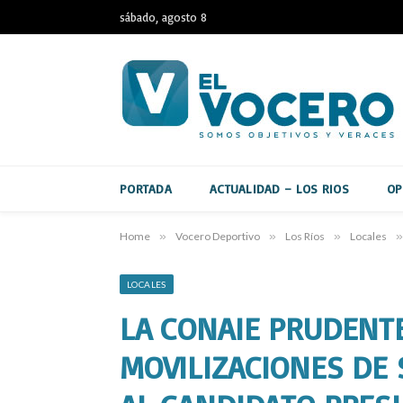
sábado, agosto 8
PORTADA
ACTUALIDAD – LOS RIOS
OP
Home
»
Vocero Deportivo
»
Los Ríos
»
Locales
»
LOCALES
LA CONAIE PRUDENT
MOVILIZACIONES DE