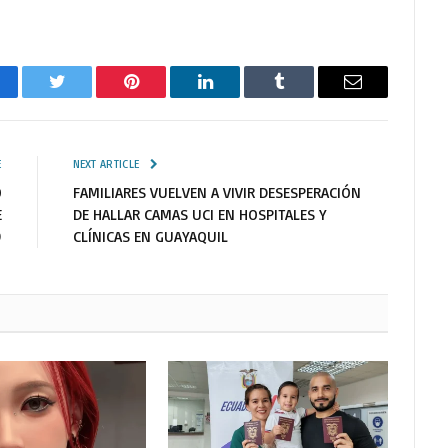
cebook
Twitter
Pinterest
LinkedIn
Tumblr
Email
E
NEXT ARTICLE
O
FAMILIARES VUELVEN A VIVIR DESESPERACIÓN
E
DE HALLAR CAMAS UCI EN HOSPITALES Y
9
CLÍNICAS EN GUAYAQUIL