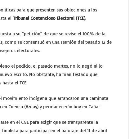
políticas para que presenten sus objeciones a los
asta el
Tribunal Contencioso Electoral (TCE).
puesta a su “petición” de que se revise el 100% de la
as, como se consensuó en una reunión del pasado 12 de
nsejeros electorales.
leno el pedido, el pasado martes, no lo negó ni lo
 nuevo escrito. No obstante, ha manifestado que
 hasta el TCE.
el movimiento indígena que arrancaron una caminata
n en Cuenca (Azuay) y permanecerán hoy en Cañar.
parse en el CNE para exigir que se transparente la
inalista para participar en el balotaje del 11 de abril