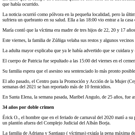
que había ocurrido.
La noticia ocurrió como pólvora en la pequeña localidad, pero la últim
sufriera un quebranto en su salud. Ella a las 18:00 vio entrar a la casa
María contó que la víctima era madre de tres hijos de 22, 20 y 17 año
Este viernes, la familia de Zúñiga velaba sus restos y algunos vecinos
La adulta mayor explicaba que ya le había advertido que se cuidara y
El cuerpo de Patricia fue sepultado a las 15:00 del viernes en el cemen
Su familia espera que el asesino sea sentenciado lo más pronto posible
El año pasado, el Centro para la Promoción y Acción de la Mujer (Cepam
semanas del 2021 se han reportado más de 10 femicidios.
En Santa Elena, la semana pasada, Maribel Angulo, de 25 años, fue as
34 años por doble crimen
Érick O., el hombre que en el feriado de carnaval del 2020 mató a su pa
un plantón afuera del Complejo Judicial del Albán Borja.
La familia de Adriana y Santiago ( víctimas) exigía la pena máxima d