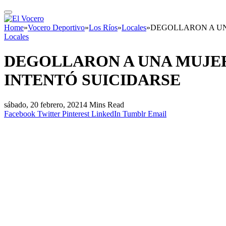
Home
»
Vocero Deportivo
»
Los Ríos
»
Locales
»
DEGOLLARON A UN
Locales
DEGOLLARON A UNA MUJER
INTENTÓ SUICIDARSE
sábado, 20 febrero, 2021
4 Mins Read
Facebook
Twitter
Pinterest
LinkedIn
Tumblr
Email