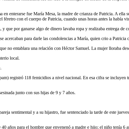
a en enterarse fue María Mesa, la madre de crianza de Patricia. A ella 
 el féretro con el cuerpo de Patricia, cuando unas horas antes la había vi
s, y que por ganarse algo de dinero lavaba ropa y realizaba entrega de 
 se acercaban para darle las condolencias a María, quien crio a Patricia 
 que no entablara una relación con Héctor Samuel. La mujer lloraba des
terio local.
.
) registró 118 femicidios a nivel nacional. En esa cifra se incluyen tr
esinada junto con sus hijas de 9 y 7 años.
reja sentimental y a su hijastro, fue sentenciado la tarde de este jueve
e 40 años para el hombre que envenenó a madre e hijo; el niño tenía 6 a