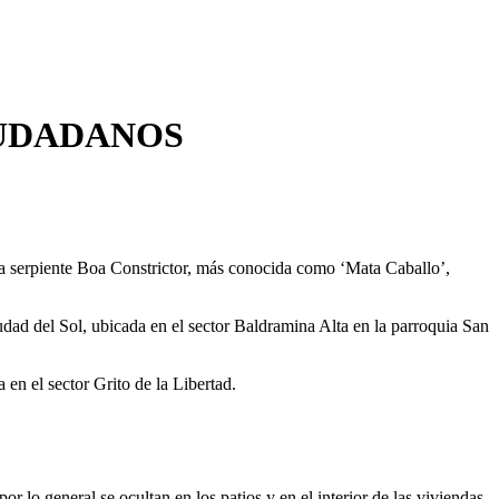
IUDADANOS
una serpiente Boa Constrictor, más conocida como ‘Mata Caballo’,
dad del Sol, ubicada en el sector Baldramina Alta en la parroquia San
en el sector Grito de la Libertad.
or lo general se ocultan en los patios y en el interior de las viviendas.