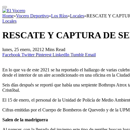
Home
»
Vocero Deportivo
»
Los Ríos
»
Locales
»
RESCATE Y CAPTU
Locales
RESCATE Y CAPTURA DE S
lunes, 25 enero, 2021
2 Mins Read
Facebook
Twitter
Pinterest
LinkedIn
Tumblr
Email
En lo que va de este 2021 se ha reportado el hallazgo de varias cule
desde el interior de un aire acondicionado en una oficina en la Ciuda
Seis días después se reportó que había una serpiente Bothrops Atrox 
Cristóbal.
El 15 de enero, el personal de la Unidad de Policía de Medio Ambient
Cifras emitidas por el Cuerpo de Bomberos de Quevedo y de la UPMA 
Salen de la madriguera
Al parecer, con la llegada del invierno este tipo de reptiles buscan lug