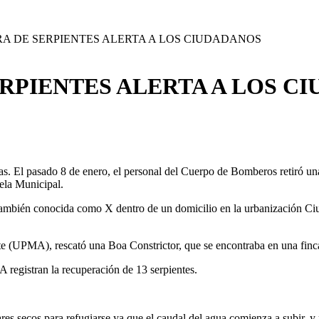
RA DE SERPIENTES ALERTA A LOS CIUDADANOS
ERPIENTES ALERTA A LOS C
bras. El pasado 8 de enero, el personal del Cuerpo de Bomberos retiró 
dela Municipal.
también conocida como X dentro de un domicilio en la urbanización Ciu
e (UPMA), rescató una Boa Constrictor, que se encontraba en una finca 
registran la recuperación de 13 serpientes.
ares secos para refugiarse ya que el caudal del agua comienza a subir, y p