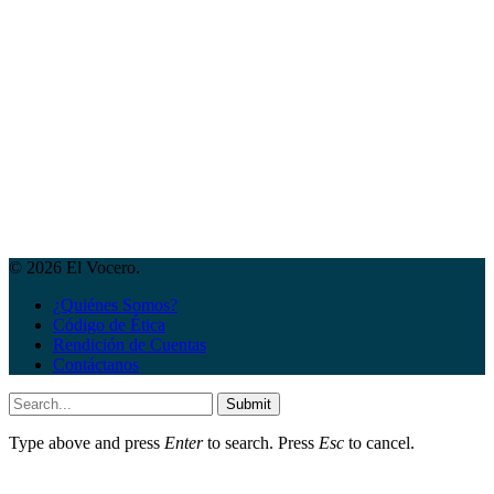
© 2026 El Vocero.
¿Quiénes Somos?
Código de Ética
Rendición de Cuentas
Contáctanos
Submit
Type above and press
Enter
to search. Press
Esc
to cancel.