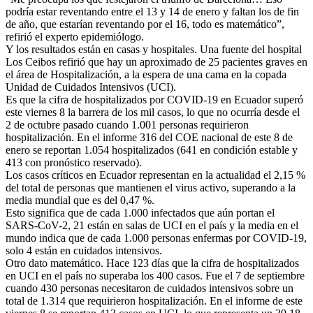
podría estar reventando entre el 13 y 14 de enero y faltan los de fin
de año, que estarían reventando por el 16, todo es matemático”,
refirió el experto epidemiólogo.
Y los resultados están en casas y hospitales. Una fuente del hospital
Los Ceibos refirió que hay un aproximado de 25 pacientes graves en
el área de Hospitalización, a la espera de una cama en la copada
Unidad de Cuidados Intensivos (UCI).
Es que la cifra de hospitalizados por COVID-19 en Ecuador superó
este viernes 8 la barrera de los mil casos, lo que no ocurría desde el
2 de octubre pasado cuando 1.001 personas requirieron
hospitalización. En el informe 316 del COE nacional de este 8 de
enero se reportan 1.054 hospitalizados (641 en condición estable y
413 con pronóstico reservado).
Los casos críticos en Ecuador representan en la actualidad el 2,15 %
del total de personas que mantienen el virus activo, superando a la
media mundial que es del 0,47 %.
Esto significa que de cada 1.000 infectados que aún portan el
SARS-CoV-2, 21 están en salas de UCI en el país y la media en el
mundo indica que de cada 1.000 personas enfermas por COVID-19,
solo 4 están en cuidados intensivos.
Otro dato matemático. Hace 123 días que la cifra de hospitalizados
en UCI en el país no superaba los 400 casos. Fue el 7 de septiembre
cuando 430 personas necesitaron de cuidados intensivos sobre un
total de 1.314 que requirieron hospitalización. En el informe de este