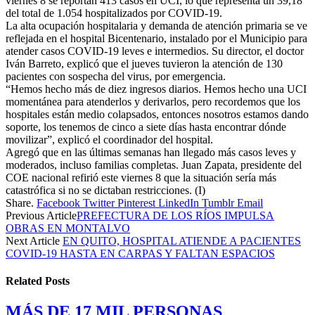
viernes 8 se reportan 413 casos en UCI, lo que representa un 39,18
del total de 1.054 hospitalizados por COVID-19.
La alta ocupación hospitalaria y demanda de atención primaria se ve
reflejada en el hospital Bicentenario, instalado por el Municipio para
atender casos COVID-19 leves e intermedios. Su director, el doctor
Iván Barreto, explicó que el jueves tuvieron la atención de 130
pacientes con sospecha del virus, por emergencia.
“Hemos hecho más de diez ingresos diarios. Hemos hecho una UCI
momentánea para atenderlos y derivarlos, pero recordemos que los
hospitales están medio colapsados, entonces nosotros estamos dando
soporte, los tenemos de cinco a siete días hasta encontrar dónde
movilizar”, explicó el coordinador del hospital.
Agregó que en las últimas semanas han llegado más casos leves y
moderados, incluso familias completas. Juan Zapata, presidente del
COE nacional refirió este viernes 8 que la situación sería más
catastrófica si no se dictaban restricciones. (I)
Share.
Facebook
Twitter
Pinterest
LinkedIn
Tumblr
Email
Previous Article
PREFECTURA DE LOS RÍOS IMPULSA
OBRAS EN MONTALVO
Next Article
EN QUITO, HOSPITAL ATIENDE A PACIENTES
COVID-19 HASTA EN CARPAS Y FALTAN ESPACIOS
Related
Posts
MÁS DE 17 MIL PERSONAS