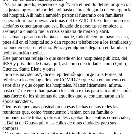
“Ya, ya no puedo, esperemos aquí”. Era el pedido del señor que con
las justas logró caminar del taxi hasta el área de garita de emergencia
del hospital. Allí había también personal funerario con familiares
esperando retirar nuevas víctimas del COVID-19. En los comercios
aledaños comentaron que esta llegada de personas se empieza a
asemejar a cuando fue la crisis sanitaria de marzo y abril.
La semana pasada no había casi nadie, todo diciembre pasó escaso,
pues allí en el hospital solo dan reportes telefónicos a los familiares y
no pueden estar en el sitio. Pero ayer algunos llegaron en familia a
pedir atención médica.
Este panorama refleja lo que sucede en los hospitales públicos, del
IESS y privados de Guayaquil, así como de ciudades como Quito,
Cuenca, Santa Elena y otras.
“Son los navideños”, dice el epidemiólogo Jorge Luis Portes, al
referirse a los contagiados por COVID-19 que van en aumento en
estos días y que copan los hospitales. Matemáticamente, afirma,
hasta el 7 de enero han pasado los catorce días para la manifestación
más fuerte de los síntomas de aquellos que se contaminaron en la
época navideña.
Cientos de personas posteaban en esas fechas en sus redes las
reuniones que, como ‘reencuentro’, tenían con su familia o
compañeros de trabajo; otros miles copaban los centros comerciales,
la Bahía de Guayaquil y las calles de otras ciudades para sus
compras.
“Me preocupa los que festejaron el triunfo de Barcelona… Eso