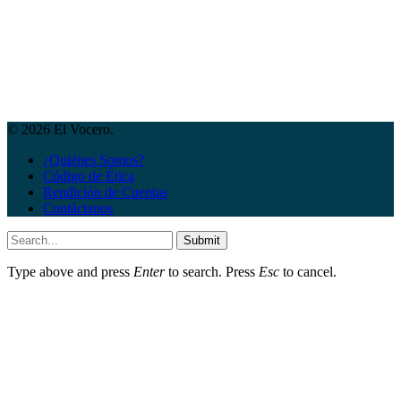
© 2026 El Vocero.
¿Quiénes Somos?
Código de Ética
Rendición de Cuentas
Contáctanos
Submit
Type above and press
Enter
to search. Press
Esc
to cancel.