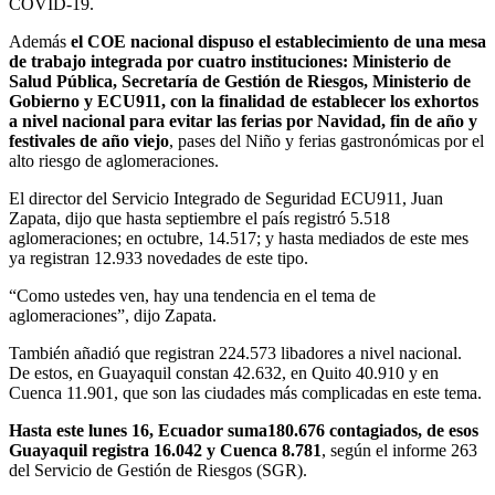
COVID-19.
Además
el COE nacional dispuso el establecimiento de una mesa
de trabajo integrada por cuatro instituciones: Ministerio de
Salud Pública, Secretaría de Gestión de Riesgos, Ministerio de
Gobierno y ECU911, con la finalidad de establecer los exhortos
a nivel nacional para evitar las ferias por Navidad, fin de año y
festivales de año viejo
, pases del Niño y ferias gastronómicas por el
alto riesgo de aglomeraciones.
El director del Servicio Integrado de Seguridad ECU911, Juan
Zapata, dijo que hasta septiembre el país registró 5.518
aglomeraciones; en octubre, 14.517; y hasta mediados de este mes
ya registran 12.933 novedades de este tipo.
“Como ustedes ven, hay una tendencia en el tema de
aglomeraciones”, dijo Zapata.
También añadió que registran 224.573 libadores a nivel nacional.
De estos, en Guayaquil constan 42.632, en Quito 40.910 y en
Cuenca 11.901, que son las ciudades más complicadas en este tema.
Hasta este lunes 16, Ecuador suma180.676 contagiados, de esos
Guayaquil registra 16.042 y Cuenca 8.781
, según el informe 263
del Servicio de Gestión de Riesgos (SGR).