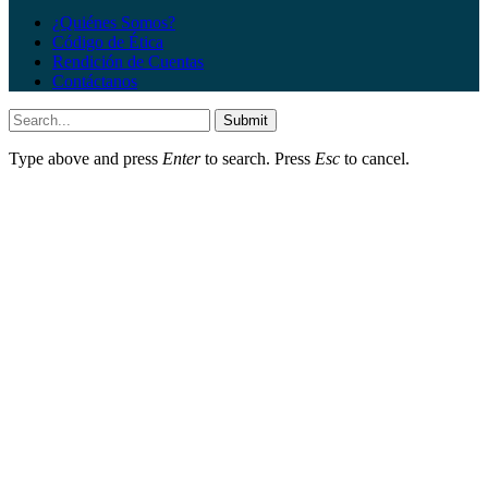
¿Quiénes Somos?
Código de Ética
Rendición de Cuentas
Contáctanos
Submit
Type above and press
Enter
to search. Press
Esc
to cancel.