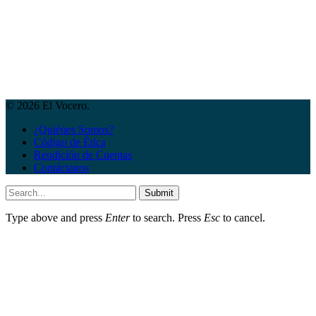
© 2026 El Vocero.
¿Quiénes Somos?
Código de Ética
Rendición de Cuentas
Contáctanos
Submit
Type above and press
Enter
to search. Press
Esc
to cancel.