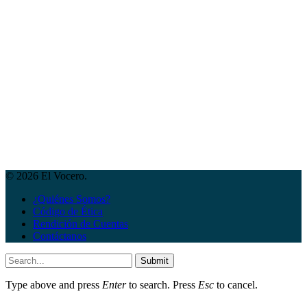
© 2026 El Vocero.
¿Quiénes Somos?
Código de Ética
Rendición de Cuentas
Contáctanos
Submit
Type above and press
Enter
to search. Press
Esc
to cancel.