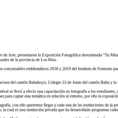
ro de Arte, presentaron la Exposición Fotográfica denominada “Tu Mira
urales de la provincia de Los Ríos.
os concursables emblemáticos 2018 y 2019 del Instituto de Fomento para
 Guevara del cantón Babahoyo, Colegio 23 de Junio del cantón Baba y l
ival se llevó a efecto una capacitación en fotografía a los estudiantes,
enes para captar esta temática en relación al entorno, por ello la expos
grafía, con ello queremos llegar a cada una de las instituciones de la pr
, la cual es una institución privada que ha desarrollado programas cultur