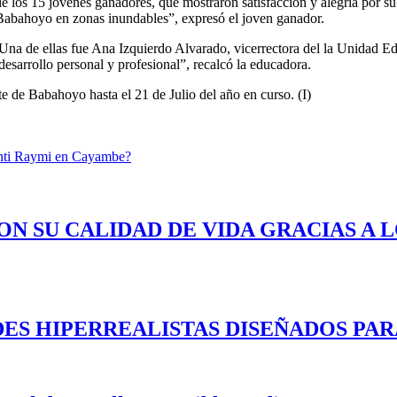
los 15 jóvenes ganadores, que mostraron satisfacción y alegría por su 
Babahoyo en zonas inundables”, expresó el joven ganador.
. Una de ellas fue Ana Izquierdo Alvarado, vicerrectora del la Unidad E
desarrollo personal y profesional”, recalcó la educadora.
te de Babahoyo hasta el 21 de Julio del año en curso. (I)
l Inti Raymi en Cayambe?
ON SU CALIDAD DE VIDA GRACIAS A 
ES HIPERREALISTAS DISEÑADOS PAR