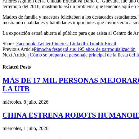
Andrés Aguilón del la Unidad Educativa Darío C. Guevara, fue uno de 
terremoto del 2016, mostrando así un problema que tenemos aquí en 
Madres de familia y maestras felicitaban a los destacados estudiantes
mostrando cualidades y habilidades importantes que favorecerán a su 
La exposición estará abierta al público para que asista al Centro de Ar
Share.
Facebook
Twitter
Pinterest
LinkedIn
Tumblr
Email
Previous Article
Pimocha festejará sus 195 años de parroquialización
Next Article
¿Cómo se prepara el personaje principal de la fiesta de
Related
Posts
MÁS DE 17 MIL PERSONAS MEJORAR
LA UTB
miércoles, 8 julio, 2026
CHINA ESTRENA ROBOTS HUMANOID
miércoles, 1 julio, 2026