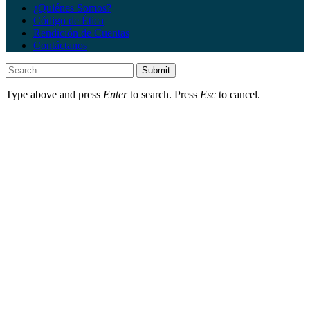
¿Quiénes Somos?
Código de Ética
Rendición de Cuentas
Contáctanos
Submit
Type above and press
Enter
to search. Press
Esc
to cancel.