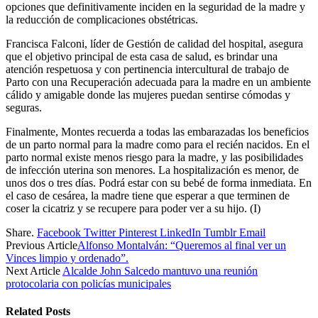
opciones que definitivamente inciden en la seguridad de la madre y
la reducción de complicaciones obstétricas.
Francisca Falconi, líder de Gestión de calidad del hospital, asegura
que el objetivo principal de esta casa de salud, es brindar una
atención respetuosa y con pertinencia intercultural de trabajo de
Parto con una Recuperación adecuada para la madre en un ambiente
cálido y amigable donde las mujeres puedan sentirse cómodas y
seguras.
Finalmente, Montes recuerda a todas las embarazadas los beneficios
de un parto normal para la madre como para el recién nacidos. En el
parto normal existe menos riesgo para la madre, y las posibilidades
de infección uterina son menores. La hospitalización es menor, de
unos dos o tres días. Podrá estar con su bebé de forma inmediata. En
el caso de cesárea, la madre tiene que esperar a que terminen de
coser la cicatriz y se recupere para poder ver a su hijo. (I)
Share.
Facebook
Twitter
Pinterest
LinkedIn
Tumblr
Email
Previous Article
Alfonso Montalván: “Queremos al final ver un
Vinces limpio y ordenado”.
Next Article
Alcalde John Salcedo mantuvo una reunión
protocolaria con policías municipales
Related
Posts