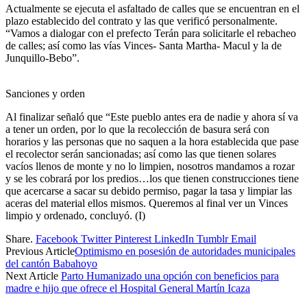
Actualmente se ejecuta el asfaltado de calles que se encuentran en el
plazo establecido del contrato y las que verificó personalmente.
“Vamos a dialogar con el prefecto Terán para solicitarle el rebacheo
de calles; así como las vías Vinces- Santa Martha- Macul y la de
Junquillo-Bebo”.
Sanciones y orden
Al finalizar señaló que “Este pueblo antes era de nadie y ahora sí va
a tener un orden, por lo que la recolección de basura será con
horarios y las personas que no saquen a la hora establecida que pase
el recolector serán sancionadas; así como las que tienen solares
vacíos llenos de monte y no lo limpien, nosotros mandamos a rozar
y se les cobrará por los predios…los que tienen construcciones tiene
que acercarse a sacar su debido permiso, pagar la tasa y limpiar las
aceras del material ellos mismos. Queremos al final ver un Vinces
limpio y ordenado, concluyó. (I)
Share.
Facebook
Twitter
Pinterest
LinkedIn
Tumblr
Email
Previous Article
Optimismo en posesión de autoridades municipales
del cantón Babahoyo
Next Article
Parto Humanizado una opción con beneficios para
madre e hijo que ofrece el Hospital General Martín Icaza