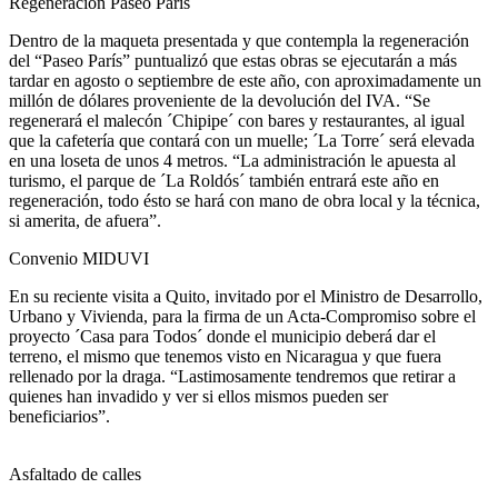
Regeneración Paseo París
Dentro de la maqueta presentada y que contempla la regeneración
del “Paseo París” puntualizó que estas obras se ejecutarán a más
tardar en agosto o septiembre de este año, con aproximadamente un
millón de dólares proveniente de la devolución del IVA. “Se
regenerará el malecón ´Chipipe´ con bares y restaurantes, al igual
que la cafetería que contará con un muelle; ´La Torre´ será elevada
en una loseta de unos 4 metros. “La administración le apuesta al
turismo, el parque de ´La Roldós´ también entrará este año en
regeneración, todo ésto se hará con mano de obra local y la técnica,
si amerita, de afuera”.
Convenio MIDUVI
En su reciente visita a Quito, invitado por el Ministro de Desarrollo,
Urbano y Vivienda, para la firma de un Acta-Compromiso sobre el
proyecto ´Casa para Todos´ donde el municipio deberá dar el
terreno, el mismo que tenemos visto en Nicaragua y que fuera
rellenado por la draga. “Lastimosamente tendremos que retirar a
quienes han invadido y ver si ellos mismos pueden ser
beneficiarios”.
Asfaltado de calles