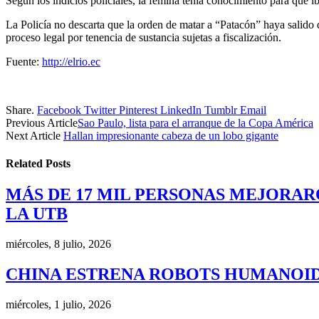
Según los indicios policiales, la fémina tenía conocimiento para qué ib
La Policía no descarta que la orden de matar a “Patacón” haya salido d
proceso legal por tenencia de sustancia sujetas a fiscalización.
Fuente:
http://elrio.ec
Share.
Facebook
Twitter
Pinterest
LinkedIn
Tumblr
Email
Previous Article
Sao Paulo, lista para el arranque de la Copa América
Next Article
Hallan impresionante cabeza de un lobo gigante
Related
Posts
MÁS DE 17 MIL PERSONAS MEJORAR
LA UTB
miércoles, 8 julio, 2026
CHINA ESTRENA ROBOTS HUMANOID
miércoles, 1 julio, 2026