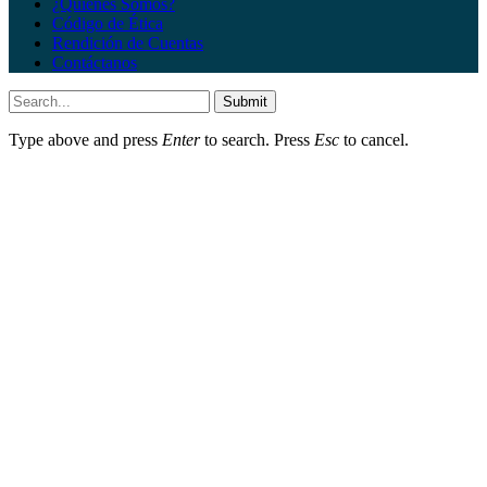
¿Quiénes Somos?
Código de Ética
Rendición de Cuentas
Contáctanos
Submit
Type above and press
Enter
to search. Press
Esc
to cancel.