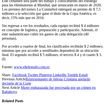
Este certamen será parte del trabajo y conocimiento del estratega
para las eliminatorias al Mundial, que arrancarán en marzo de 2020.
Los premios del torneo La Conmebol entregará un premio de $ 7,5
millones a la selección que gane el título de la Copa América, es
decir, 15% más que en 2016.
Sin regresar a ver los resultados, cada equipo recibirá $ 4 millones
en concepto de logística, preparación y participación. Además, el
ente sudamericano cubre los gastos de cada delegación (40
personas).
Por acceder a cuartos de final, los clasificados recibirán $ 2 millones;
mientras que por acceder a semifinales dependerá de su ubicación
final. El segundo recibirá $ 5 millones, el tercero $ 4 y el cuarto $ 3.
(I)
Fuente:
www.eltelegrafo.com.ec
Share.
Facebook
Twitter
Pinterest
LinkedIn
Tumblr
Email
Previous Article
Representantes de Iglesia Cristiana apelarán
decisión de la Corte
Next Article
Mujer embarazada fue procesada por un crimen en
Babahoyo
Related
Posts