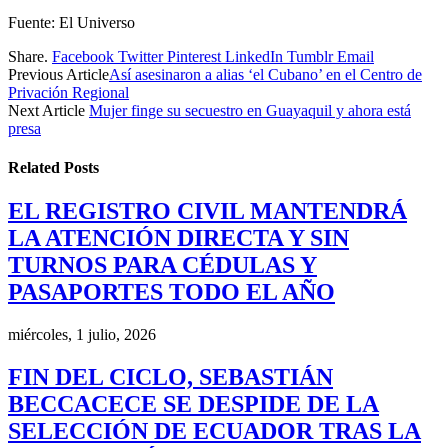
Fuente: El Universo
Share.
Facebook
Twitter
Pinterest
LinkedIn
Tumblr
Email
Previous Article
Así asesinaron a alias ‘el Cubano’ en el Centro de
Privación Regional
Next Article
Mujer finge su secuestro en Guayaquil y ahora está
presa
Related
Posts
EL REGISTRO CIVIL MANTENDRÁ
LA ATENCIÓN DIRECTA Y SIN
TURNOS PARA CÉDULAS Y
PASAPORTES TODO EL AÑO
miércoles, 1 julio, 2026
FIN DEL CICLO, SEBASTIÁN
BECCACECE SE DESPIDE DE LA
SELECCIÓN DE ECUADOR TRAS LA