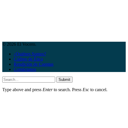
© 2026 El Vocero.
¿Quiénes Somos?
Código de Ética
Rendición de Cuentas
Contáctanos
Submit
Type above and press
Enter
to search. Press
Esc
to cancel.