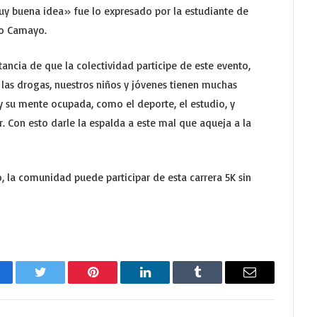
muy buena idea» fue lo expresado por la estudiante de
yo Camayo.
ncia de que la colectividad participe de este evento,
a las drogas, nuestros niños y jóvenes tienen muchas
 y su mente ocupada, como el deporte, el estudio, y
r. Con esto darle la espalda a este mal que aqueja a la
o, la comunidad puede participar de esta carrera 5K sin
cebook
Twitter
Pinterest
LinkedIn
Tumblr
Email