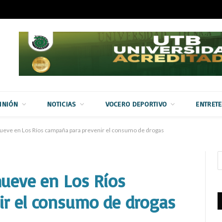
INIÓN
NOTICIAS
VOCERO DEPORTIVO
ENTRET
mueve en Los Ríos campaña para prevenir el consumo de drogas
mueve en Los Ríos
ir el consumo de drogas