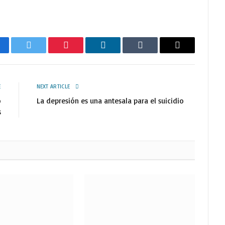
cebook
Twitter
Pinterest
LinkedIn
Tumblr
Email
E
NEXT ARTICLE
o
La depresión es una antesala para el suicidio
s