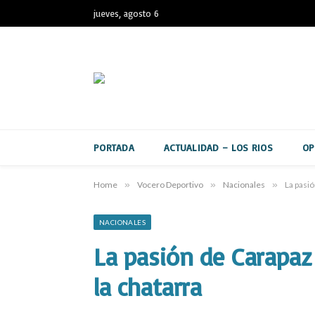
jueves, agosto 6
PORTADA
ACTUALIDAD – LOS RIOS
OP
Home
»
Vocero Deportivo
»
Nacionales
»
La pasió
NACIONALES
La pasión de Carapaz 
la chatarra