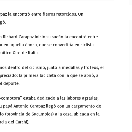
apaz la encontró entre fierros retorcidos. Un
egó.
o Richard Carapaz inició su sueño la encontró entre
 en aquella época, que se convertiría en ciclista
ítico Giro de Italia.
ños dentro del ciclismo, junto a medallas y trofeos, el
reciado: la primera bicicleta con la que se abrió, a
l deporte.
ocomotora” estaba dedicado a las labores agrarias,
u papá Antonio Carapaz llegó con un cargamento de
io (provincia de Sucumbíos) a la casa, ubicada en la
cia del Carchi).