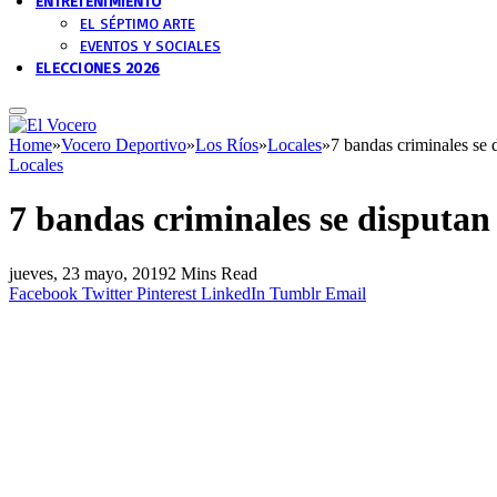
ENTRETENIMIENTO
EL SÉPTIMO ARTE
EVENTOS Y SOCIALES
ELECCIONES 2026
Home
»
Vocero Deportivo
»
Los Ríos
»
Locales
»
7 bandas criminales se 
Locales
7 bandas criminales se disputan 
jueves, 23 mayo, 2019
2 Mins Read
Facebook
Twitter
Pinterest
LinkedIn
Tumblr
Email