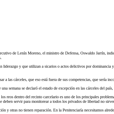
jecutivo de Lenín Moreno, el ministro de Defensa, Oswaldo Jarrín, indic
s.
an liderazgo y que utilizan a sicarios o actos delictivos por dominancia 
ar a las cárceles, que eso está fuera de sus competencias, que sería inc
 una semana se declaró el estado de excepción en las cárceles del país,
r a los reos dentro del recinto carcelario es uno de los principales probl
 deben servir para monitorear a todos los privados de libertad no sirv
ción y otras no tienen reparación. En la Penitenciaría necesitamos alr