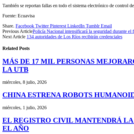
También se reportan fallas en todo el sistema electrónico de control de
Fuente: Ecuavisa
Share.
Facebook
Twitter
Pinterest
LinkedIn
Tumblr
Email
Previous Article
Policía Nacional intensificará la seguridad durante el
Next Article
134 autoridades de Los Ríos recibirán credenciales
Related
Posts
MÁS DE 17 MIL PERSONAS MEJORAR
LA UTB
miércoles, 8 julio, 2026
CHINA ESTRENA ROBOTS HUMANOID
miércoles, 1 julio, 2026
EL REGISTRO CIVIL MANTENDRÁ LA
EL AÑO