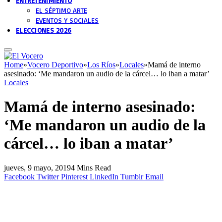
ENTRETENIMIENTO
EL SÉPTIMO ARTE
EVENTOS Y SOCIALES
ELECCIONES 2026
Home
»
Vocero Deportivo
»
Los Ríos
»
Locales
»
Mamá de interno
asesinado: ‘Me mandaron un audio de la cárcel… lo iban a matar’
Locales
Mamá de interno asesinado:
‘Me mandaron un audio de la
cárcel… lo iban a matar’
jueves, 9 mayo, 2019
4 Mins Read
Facebook
Twitter
Pinterest
LinkedIn
Tumblr
Email