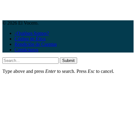
© 2026 El Vocero.
¿Quiénes Somos?
Código de Ética
Rendición de Cuentas
Contáctanos
Submit
Type above and press
Enter
to search. Press
Esc
to cancel.