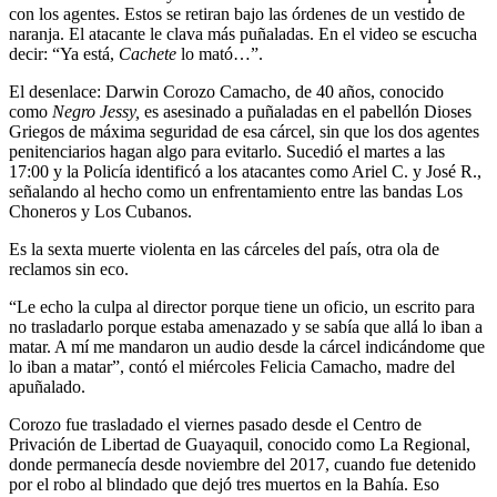
con los agentes. Estos se retiran bajo las órdenes de un vestido de
naranja. El atacante le clava más puñaladas. En el video se escucha
decir: “Ya está,
Cachete
lo mató…”.
El desenlace: Darwin Corozo Camacho, de 40 años, conocido
como
Negro Jessy,
es asesinado a puñaladas en el pabellón Dioses
Griegos de máxima seguridad de esa cárcel, sin que los dos agentes
penitenciarios hagan algo para evitarlo. Sucedió el martes a las
17:00 y la Policía identificó a los atacantes como Ariel C. y José R.,
señalando al hecho como un enfrentamiento entre las bandas Los
Choneros y Los Cubanos.
Es la sexta muerte violenta en las cárceles del país, otra ola de
reclamos sin eco.
“Le echo la culpa al director porque tiene un oficio, un escrito para
no trasladarlo porque estaba amenazado y se sabía que allá lo iban a
matar. A mí me mandaron un audio desde la cárcel indicándome que
lo iban a matar”, contó el miércoles Felicia Camacho, madre del
apuñalado.
Corozo fue trasladado el viernes pasado desde el Centro de
Privación de Libertad de Guayaquil, conocido como La Regional,
donde permanecía desde noviembre del 2017, cuando fue detenido
por el robo al blindado que dejó tres muertos en la Bahía. Eso