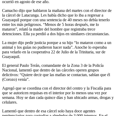
ocurrió en agosto de ese año.
Camacho dijo que hablaron la mañana del martes con el director de
la cárcel de Latacunga. Les había dicho que lo iba a regresar a
Guayaquil porque con una sentencia de 40 meses no debía tenerlo
entre los más peligrosos. “Menos de 5 horas después, me lo
mataron”, relató la madre del hombre que registraba trece
detenciones. Ella ya perdió a dos hijos en similares circunstancias.
La mujer dijo pedir justicia porque a su hijo “lo mataron como a un
animal y los guías no pudieron hacer nada”. Anoche lo esperaba
para velarlo en la cooperativa 22 de Julio de la Trinitaria, sur de
Guayaquil.
El general Paulo Terán, comandante de la Zona 3 de la Policía
Nacional, lamentó que dentro de las cárceles operen grupos
delictivos: “Quiere decir que las mafias se contactan, sabían que él
(Corozo) venía”.
Agregó que se coordina con el director del centro y la Fiscalía para
que se autoricen requisas en el interior por lo menos una vez por
semana. Hoy se dan cada quince días y han ubicado armas, drogas y
celulares.
Lamentó que dentro de esa cárcel solo haya doce agentes
penitenciarios para custodiar a alrededor de 3.000 internos. En el