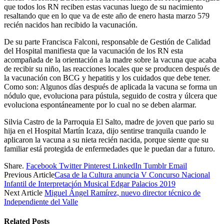
que todos los RN reciben estas vacunas luego de su nacimiento
resaltando que en lo que va de este año de enero hasta marzo 579
recién nacidos han recibido la vacunación.
De su parte Francisca Falconi, responsable de Gestión de Calidad
del Hospital manifiesta que la vacunación de los RN esta
acompañada de la orientación a la madre sobre la vacuna que acaba
de recibir su niño, las reacciones locales que se producen después de
la vacunación con BCG y hepatitis y los cuidados que debe tener.
Como son: Algunos días después de aplicada la vacuna se forma un
nódulo que, evoluciona para pústula, seguido de costra y úlcera que
evoluciona espontáneamente por lo cual no se deben alarmar.
Silvia Castro de la Parroquia El Salto, madre de joven que pario su
hija en el Hospital Martín Icaza, dijo sentirse tranquila cuando le
aplicaron la vacuna a su nieta recién nacida, porque siente que su
familiar está protegida de enfermedades que le puedan dar a futuro.
Share.
Facebook
Twitter
Pinterest
LinkedIn
Tumblr
Email
Previous Article
Casa de la Cultura anuncia V Concurso Nacional
Infantil de Interpretación Musical Edgar Palacios 2019
Next Article
Miguel Ángel Ramírez, nuevo director técnico de
Independiente del Valle
Related
Posts