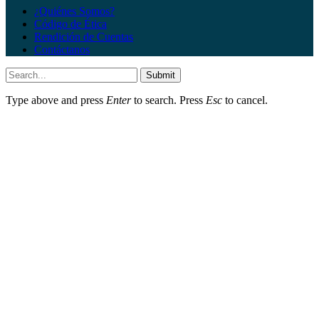
¿Quiénes Somos?
Código de Ética
Rendición de Cuentas
Contáctanos
Submit
Type above and press
Enter
to search. Press
Esc
to cancel.