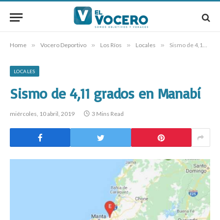
Home
»
Vocero Deportivo
»
Los Ríos
»
Locales
»
Sismo de 4,11 grados en Manabí
LOCALES
Sismo de 4,11 grados en Manabí
miércoles, 10 abril, 2019
3 Mins Read