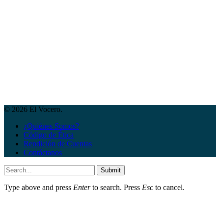
© 2026 El Vocero.
¿Quiénes Somos?
Código de Ética
Rendición de Cuentas
Contáctanos
Submit
Type above and press
Enter
to search. Press
Esc
to cancel.