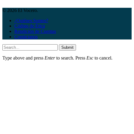
© 2026 El Vocero.
¿Quiénes Somos?
Código de Ética
Rendición de Cuentas
Contáctanos
Submit
Type above and press
Enter
to search. Press
Esc
to cancel.