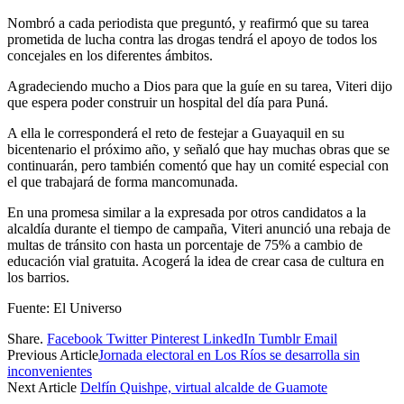
Nombró a cada periodista que preguntó, y reafirmó que su tarea
prometida de lucha contra las drogas tendrá el apoyo de todos los
concejales en los diferentes ámbitos.
Agradeciendo mucho a Dios para que la guíe en su tarea, Viteri dijo
que espera poder construir un hospital del día para Puná.
A ella le corresponderá el reto de festejar a Guayaquil en su
bicentenario el próximo año, y señaló que hay muchas obras que se
continuarán, pero también comentó que hay un comité especial con
el que trabajará de forma mancomunada.
En una promesa similar a la expresada por otros candidatos a la
alcaldía durante el tiempo de campaña, Viteri anunció una rebaja de
multas de tránsito con hasta un porcentaje de 75% a cambio de
educación vial gratuita. Acogerá la idea de crear casa de cultura en
los barrios.
Fuente: El Universo
Share.
Facebook
Twitter
Pinterest
LinkedIn
Tumblr
Email
Previous Article
Jornada electoral en Los Ríos se desarrolla sin
inconvenientes
Next Article
Delfín Quishpe, virtual alcalde de Guamote