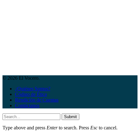
© 2026 El Vocero.
¿Quiénes Somos?
Código de Ética
Rendición de Cuentas
Contáctanos
Submit
Type above and press
Enter
to search. Press
Esc
to cancel.