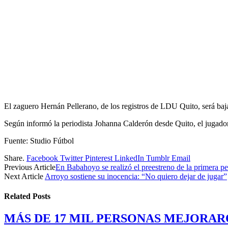
El zaguero Hernán Pellerano, de los registros de LDU Quito, será ba
Según informó la periodista Johanna Calderón desde Quito, el jugador s
Fuente: Studio Fútbol
Share.
Facebook
Twitter
Pinterest
LinkedIn
Tumblr
Email
Previous Article
En Babahoyo se realizó el preestreno de la primera pel
Next Article
Arroyo sostiene su inocencia: “No quiero dejar de jugar”
Related
Posts
MÁS DE 17 MIL PERSONAS MEJORAR