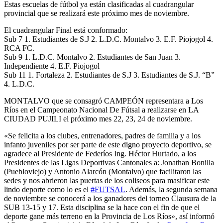
Estas escuelas de fútbol ya están clasificadas al cuadrangular
provincial que se realizará este próximo mes de noviembre.
El cuadrangular Final está conformado:
Sub 7 1. Estudiantes de S.J 2. L.D.C. Montalvo 3. E.F. Piojogol 4.
RCA FC.
Sub 9 1. L.D.C. Montalvo 2. Estudiantes de San Juan 3.
Independiente 4. E.F. Piojogol
Sub 11 1. Fortaleza 2. Estudiantes de S.J 3. Estudiantes de S.J. “B”
4. L.D.C.
MONTALVO que se consagró CAMPEÓN representara a Los
Ríos en el Campeonato Nacional De Fútsal a realizarse en LA
CIUDAD PUJILI el próximo mes 22, 23, 24 de noviembre.
«Se felicita a los clubes, entrenadores, padres de familia y a los
infanto juveniles por ser parte de este digno proyecto deportivo, se
agradece al Presidente de Federíos Ing. Héctor Hurtado, a los
Presidentes de las Ligas Deportivas Cantonales a: Jonathan Bonilla
(Puebloviejo) y Antonio Alarcón (Montalvo) que facilitaron las
sedes y nos abrieron las puertas de los coliseos para masificar este
lindo deporte como lo es el
#
FUTSAL
. Además, la segunda semana
de noviembre se conocerá a los ganadores del torneo Clausura de la
SUB 13-15 y 17. Esta disciplina se la hace con el fin de que el
deporte gane más terreno en la Provincia de Los Ríos», así informó