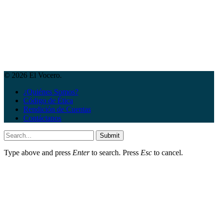
© 2026 El Vocero.
¿Quiénes Somos?
Código de Ética
Rendición de Cuentas
Contáctanos
Submit
Type above and press
Enter
to search. Press
Esc
to cancel.