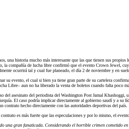
s, una historia mucho más interesante que las que tienen sus propios l
ero, la compañía de lucha libre confirmó que el evento Crown Jewel, cuya
mente ocurrirá tal y cual fue planeado, el día 2 de noviembre y en suel
ar su evento, el cual si bien ya tiene gran parte de su cartelera conf
cha Libre– aun no ha liberado la venta de boletos cuando falta poco m
aso del asesinato del periodista del Washington Post Jamal Khashoggi,
urquía. El caso podría implicar directamente al gobierno saudí y a su 
un contrato hecho directamente con las autoridades deportivas del país.
contrato es más fuerte que las especulaciones y por lo mismo, el event
o una gran fanaticada. Considerando el horrible crimen cometido en 