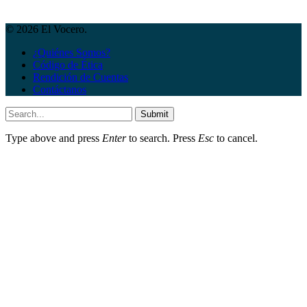
© 2026 El Vocero.
¿Quiénes Somos?
Código de Ética
Rendición de Cuentas
Contáctanos
Submit
Type above and press
Enter
to search. Press
Esc
to cancel.