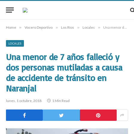
Home
»
Vocero Deportivo
»
Los Ríos
»
Locales
»
Una menor de 7 años falleció y dos personas mutiladas a causa de accidente de tránsito en Naranjal
LOCALES
Una menor de 7 años falleció y
dos personas mutiladas a causa
de accidente de tránsito en
Naranjal
lunes, 1 octubre, 2018
1 Min Read