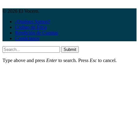
© 2026 El Vocero.
¿Quiénes Somos?
Código de Ética
Rendición de Cuentas
Contáctanos
Submit
Type above and press
Enter
to search. Press
Esc
to cancel.