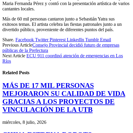
Maria Fernanda Pérez y contó con la presentación artística de varios
cantantes locales.
Más de 60 mil personas cantaron junto a Sebastián Yatra sus
exitosos temas. El artista celebra las fiestas patronales junto a un
divertido público, proveniente de diferentes puntos del país.
Share.
Facebook
Twitter
Pinterest
LinkedIn
Tumblr
Email
Previous Article
Consejo Provincial decidió futuro de empresas
públicas de la Prefectura
Next Article
ECU 911 coordinó atención de emergencias en Los
Ríos
Related
Posts
MÁS DE 17 MIL PERSONAS
MEJORARON SU CALIDAD DE VIDA
GRACIAS A LOS PROYECTOS DE
VINCULACIÓN DE LA UTB
miércoles, 8 julio, 2026