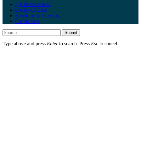
¿Quiénes Somos?
Código de Ética
Rendición de Cuentas
Contáctanos
Submit
Type above and press
Enter
to search. Press
Esc
to cancel.