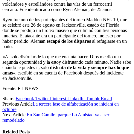
volcándose y estrellándose contra las vías de un ferrocarril
cercano. Fue identificado como Ryen Aleman, de 25 años.
Ryen fue uno de los participantes del torneo Madden NFL 19, que
se celebró este 26 de agosto en Jacksonville, estado de Florida,
donde se produjo un tiroteo masivo que culminó con tres personas
muertas. El atacante era un participante del torneo, molesto por
haber perdido. Aleman
escapó de los disparos
al refugiarse en un
baño.
«Al solo disfrutar de lo que me encanta hacer, Dios me dio una
segunda oportunidad y la estoy disfrutando cada minuto. Nadie sabe
cuándo te puedes ir, solo
disfruta de la vida y siempre haz lo que
amas
«, escribió en su cuenta de Facebook después del incidente
en Jacksonville.
Fuente: RT NEWS
Share.
Facebook
Twitter
Pinterest
LinkedIn
Tumblr
Email
Previous Article
La tercera fase de alfabetización se iniciará en
octubre
Next Article
En San Camilo, parque La Amistad va a ser
remodelado
Related
Posts