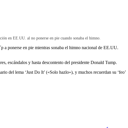
nación en EE.UU. al no ponerse en pie cuando sonaba el himno.
g´p a ponerse en pie mientras sonaba el himno nacional de EE.UU.
ores, escándalos y hasta descontento del presidente Donald Tump.
io del lema ‘Just Do It’ («Solo hazlo»), y muchos recuerdan su ‘feo’