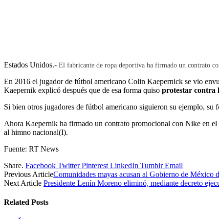
Estados Unidos.-
El fabricante de ropa deportiva ha firmado un contrato c
En 2016 el jugador de fútbol americano Colin Kaepernick se vio envu
Kaepernik explicó después que de esa forma quiso
protestar contra 
Si bien otros jugadores de fútbol americano siguieron su ejemplo, su
Ahora Kaepernik ha firmado un contrato promocional con Nike en el m
al himno nacional(I).
Fuente: RT News
Share.
Facebook
Twitter
Pinterest
LinkedIn
Tumblr
Email
Previous Article
Comunidades mayas acusan al Gobierno de México de
Next Article
Presidente Lenín Moreno eliminó, mediante decreto ejecu
Related
Posts