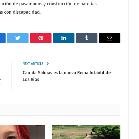
lación de pasamanos y construcción de baterías
as con discapacidad.
cebook
Twitter
Pinterest
LinkedIn
Tumblr
Email
E
NEXT ARTICLE
n
Camila Salinas es la nueva Reina Infantil de
e
Los Ríos
“