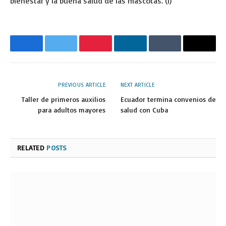
bienestar y la buena salud de las mascotas. (I)
Facebook
Twitter
Pinterest
LinkedIn
Tumblr
Email
PREVIOUS ARTICLE
NEXT ARTICLE
Taller de primeros auxilios
Ecuador termina convenios de
para adultos mayores
salud con Cuba
RELATED
POSTS