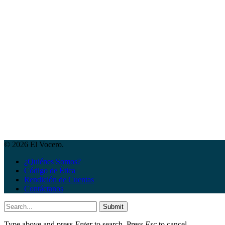
© 2026 El Vocero.
¿Quiénes Somos?
Código de Ética
Rendición de Cuentas
Contáctanos
Submit
Type above and press
Enter
to search. Press
Esc
to cancel.