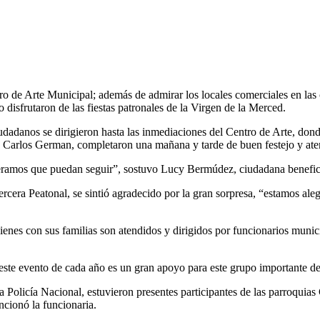
ntro de Arte Municipal; además de admirar los locales comerciales en la
disfrutaron de las fiestas patronales de la Virgen de la Merced.
dadanos se dirigieron hasta las inmediaciones del Centro de Arte, donde 
e Carlos German, completaron una mañana y tarde de buen festejo y ate
eramos que puedan seguir”, sostuvo Lucy Bermúdez, ciudadana benefic
rcera Peatonal, se sintió agradecido por la gran sorpresa, “estamos ale
es con sus familias son atendidos y dirigidos por funcionarios municip
este evento de cada año es un gran apoyo para este grupo importante de
 Policía Nacional, estuvieron presentes participantes de las parroqui
ncionó la funcionaria.