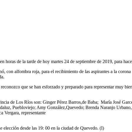
n horas de la tarde de hoy martes 24 de septiembre de 2019, para hacerl
nó, con alfombra roja, para el recibimiento de las aspirantes a la coron
da.
 reconozco que se han esforzado y preparado para representar muy bien 
rovincia de Los Ríos son: Ginger Pérez Barros,de Baba; María José Ga
daluz, Puebloviejo; Amy González,Quevedo; Brenda Naranjo Urbano, 
a Vergara, representante
le elección desde las 19: 00 en la ciudad de Quevedo. (I)