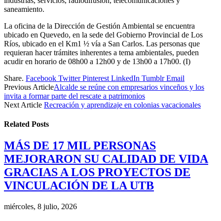
industrias, servicios, radiodifusión, telecomunicaciones y
saneamiento.
La oficina de la Dirección de Gestión Ambiental se encuentra
ubicado en Quevedo, en la sede del Gobierno Provincial de Los
Ríos, ubicado en el Km1 ½ vía a San Carlos. Las personas que
requieran hacer trámites inherentes a tema ambientales, pueden
acudir en horario de 08h00 a 12h00 y de 13h00 a 17h00. (I)
Share.
Facebook
Twitter
Pinterest
LinkedIn
Tumblr
Email
Previous Article
Alcalde se reúne con empresarios vinceños y los
invita a formar parte del rescate a patrimonios
Next Article
Recreación y aprendizaje en colonias vacacionales
Related
Posts
MÁS DE 17 MIL PERSONAS
MEJORARON SU CALIDAD DE VIDA
GRACIAS A LOS PROYECTOS DE
VINCULACIÓN DE LA UTB
miércoles, 8 julio, 2026