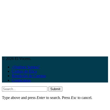
© 2026 El Vocero.
¿Quiénes Somos?
Código de Ética
Rendición de Cuentas
Contáctanos
Submit
Type above and press
Enter
to search. Press
Esc
to cancel.