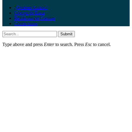
¿Quiénes Somos?
Código de Ética
Rendición de Cuentas
Contáctanos
Submit
Type above and press
Enter
to search. Press
Esc
to cancel.