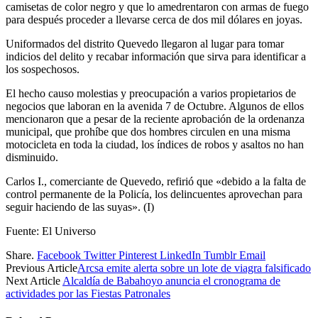
camisetas de color negro y que lo amedrentaron con armas de fuego
para después proceder a llevarse cerca de dos mil dólares en joyas.
Uniformados del distrito Quevedo llegaron al lugar para tomar
indicios del delito y recabar información que sirva para identificar a
los sospechosos.
El hecho causo molestias y preocupación a varios propietarios de
negocios que laboran en la avenida 7 de Octubre. Algunos de ellos
mencionaron que a pesar de la reciente aprobación de la ordenanza
municipal, que prohíbe que dos hombres circulen en una misma
motocicleta en toda la ciudad, los índices de robos y asaltos no han
disminuido.
Carlos I., comerciante de Quevedo, refirió que «debido a la falta de
control permanente de la Policía, los delincuentes aprovechan para
seguir haciendo de las suyas». (I)
Fuente: El Universo
Share.
Facebook
Twitter
Pinterest
LinkedIn
Tumblr
Email
Previous Article
Arcsa emite alerta sobre un lote de viagra falsificado
Next Article
Alcaldía de Babahoyo anuncia el cronograma de
actividades por las Fiestas Patronales