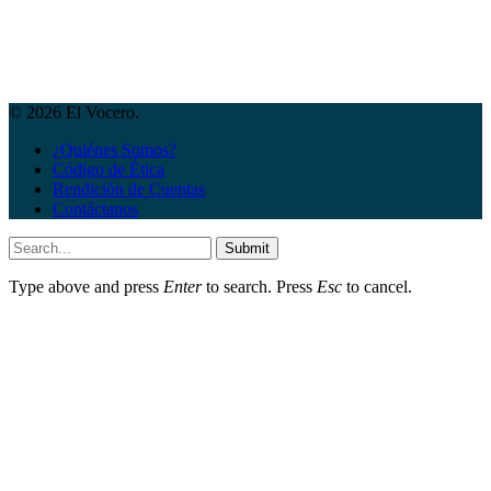
© 2026 El Vocero.
¿Quiénes Somos?
Código de Ética
Rendición de Cuentas
Contáctanos
Submit
Type above and press
Enter
to search. Press
Esc
to cancel.