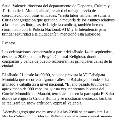
Saudi Valencia directora del departamento de Deportes, Cultura y
Turismo de la Municipalidad, recalcó el trabajo previo de
coordinación con otras entidades, “a esta labor también se suma la
Curia (congregación que gestiona la mayoría de los asuntos relativos
a las prácticas litúrgicas de la iglesia católica), también hemos
coordinado con la Policía Nacional, ATM y la Intendencia para
brindar seguridad a la ciudadanía”, mencionó esta autoridad.
Eventos
Las celebraciones comenzarán a partir del sábado 14 de septiembre,
desde las 20:00, con un Pregón Cultural-Religioso, donde
comparsas y banda de pueblo recorrerán las principales calles de la
ciudad.
El sábado 21 desde las 09:00, se tiene prevista la VI Cabalgata
Montubia que recorrerá algunas calles de Babahoyo, donde se ha
invitado a caballistas a nivel nacional, “El año pasado tuvimos un
aproximado de 900 caballos, y esta vez tendremos la visita del
Comité Montubio de Manabí, terminaremos en la parroquia El Salto
donde se erigirá la Criolla Bonita y se mostrarán destrezas; también
se realizará un show artístico”, expresó Valencia.
Además agregó que ese mismo día a las 20:00 se desarrollará La
Noche Cultural de la Música Religiosa en el parque central, evento