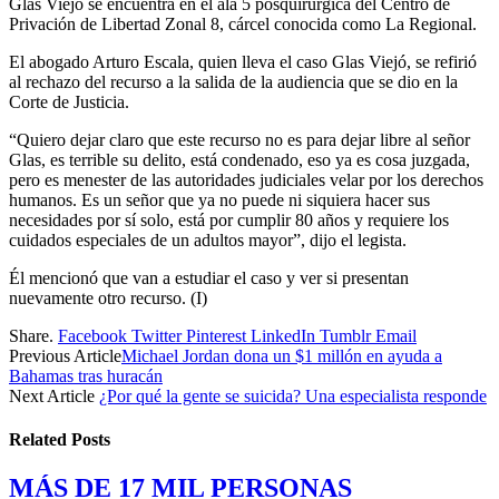
Glas Viejó se encuentra en el ala 5 posquirúrgica del Centro de
Privación de Libertad Zonal 8, cárcel conocida como La Regional.
El abogado Arturo Escala, quien lleva el caso Glas Viejó, se refirió
al rechazo del recurso a la salida de la audiencia que se dio en la
Corte de Justicia.
“Quiero dejar claro que este recurso no es para dejar libre al señor
Glas, es terrible su delito, está condenado, eso ya es cosa juzgada,
pero es menester de las autoridades judiciales velar por los derechos
humanos. Es un señor que ya no puede ni siquiera hacer sus
necesidades por sí solo, está por cumplir 80 años y requiere los
cuidados especiales de un adultos mayor”, dijo el legista.
Él mencionó que van a estudiar el caso y ver si presentan
nuevamente otro recurso. (I)
Share.
Facebook
Twitter
Pinterest
LinkedIn
Tumblr
Email
Previous Article
Michael Jordan dona un $1 millón en ayuda a
Bahamas tras huracán
Next Article
¿Por qué la gente se suicida? Una especialista responde
Related
Posts
MÁS DE 17 MIL PERSONAS