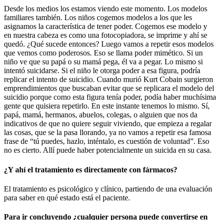
Desde los medios los estamos viendo este momento. Los modelos
familiares también. Los niños cogemos modelos a los que les
asignamos la característica de tener poder. Cogemos ese modelo y
en nuestra cabeza es como una fotocopiadora, se imprime y ahí se
quedó. ¿Qué sucede entonces? Luego vamos a repetir esos modelos
que vemos como poderosos. Eso se llama poder mimético. Si un
niño ve que su papá o su mamá pega, él va a pegar. Lo mismo si
intentó suicidarse. Si el niño le otorga poder a esa figura, podría
replicar el intento de suicidio. Cuando murió Kurt Cobain surgieron
emprendimientos que buscaban evitar que se replicara el modelo del
suicidio porque como esta figura tenía poder, podía haber muchísima
gente que quisiera repetirlo. En este instante tenemos lo mismo. Sí,
papá, mamá, hermanos, abuelos, colegas, o alguien que nos da
indicativos de que no quiere seguir viviendo, que empieza a regalar
las cosas, que se la pasa llorando, ya no vamos a repetir esa famosa
frase de “tú puedes, hazlo, inténtalo, es cuestión de voluntad”. Eso
no es cierto. Allí puede haber potencialmente un suicida en su casa.
¿Y ahí el tratamiento es directamente con fármacos?
El tratamiento es psicológico y clínico, partiendo de una evaluación
para saber en qué estado está el paciente.
Para ir concluyendo ¿cualquier persona puede convertirse en