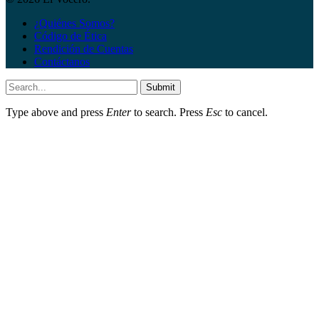
¿Quiénes Somos?
Código de Ética
Rendición de Cuentas
Contáctanos
Submit
Type above and press
Enter
to search. Press
Esc
to cancel.