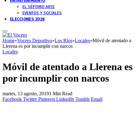
ENTRETENIMIENTO
EL SÉPTIMO ARTE
EVENTOS Y SOCIALES
ELECCIONES 2026
Home
»
Vocero Deportivo
»
Los Ríos
»
Locales
»
Móvil de atentado a
Llerena es por incumplir con narcos
Locales
Móvil de atentado a Llerena es
por incumplir con narcos
martes, 13 agosto, 2019
1 Min Read
Facebook
Twitter
Pinterest
LinkedIn
Tumblr
Email