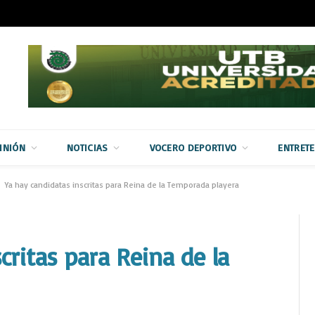
INIÓN
NOTICIAS
VOCERO DEPORTIVO
ENTRET
Ya hay candidatas inscritas para Reina de la Temporada playera
critas para Reina de la