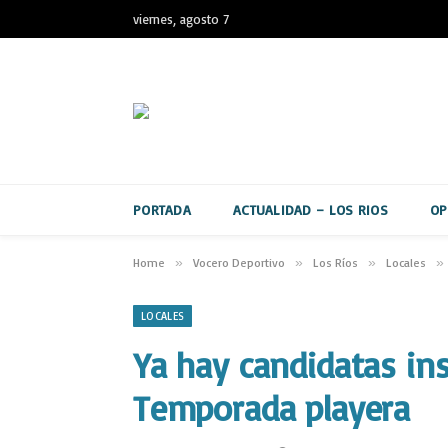
viernes, agosto 7
PORTADA
ACTUALIDAD – LOS RIOS
OP
Home
»
Vocero Deportivo
»
Los Ríos
»
Locales
»
LOCALES
Ya hay candidatas ins
Temporada playera